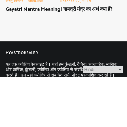
वास्तु शास्त्र
,
विविध-लेख
October 22, 2019
Gayatri Mantra Meaning| गायत्री मंत्र का अर्थ क्या हैं?
MYASTROHEALER
यह एक ज्योतिष वेबसाइट है। यहां हम कुंडली, दैनिक, साप्ताहिक, मासिक
और वार्षिक, कुंडली, ज्योतिष और ज्योतिष से संबंधित कई और चीजें अपडेट
करते हैं। हम यहां ज्योतिष से संबंधित सभी पोस्ट प्रकाशित कर रहे हैं।
CATEGORIES
कुंडली मिलान
ज्योतिष
पंचाँग