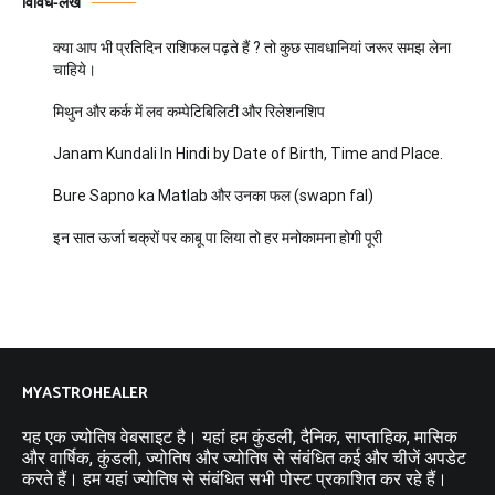
विविध-लेख
क्या आप भी प्रतिदिन राशिफल पढ़ते हैं ? तो कुछ सावधानियां जरूर समझ लेना
चाहिये।
मिथुन और कर्क में लव कम्पेटिबिलिटी और रिलेशनशिप
Janam Kundali In Hindi by Date of Birth, Time and Place.
Bure Sapno ka Matlab और उनका फल (swapn fal)
इन सात ऊर्जा चक्रों पर काबू पा लिया तो हर मनोकामना होगी पूरी
MYASTROHEALER
यह एक ज्योतिष वेबसाइट है। यहां हम कुंडली, दैनिक, साप्ताहिक, मासिक
और वार्षिक, कुंडली, ज्योतिष और ज्योतिष से संबंधित कई और चीजें अपडेट
करते हैं। हम यहां ज्योतिष से संबंधित सभी पोस्ट प्रकाशित कर रहे हैं।