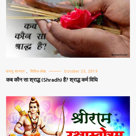
वास्तु शास्त्र
,
विविध-लेख
October 23, 2019
कब कौन सा श्राद्ध (Shradh) है? श्राद्ध कर्म विधि