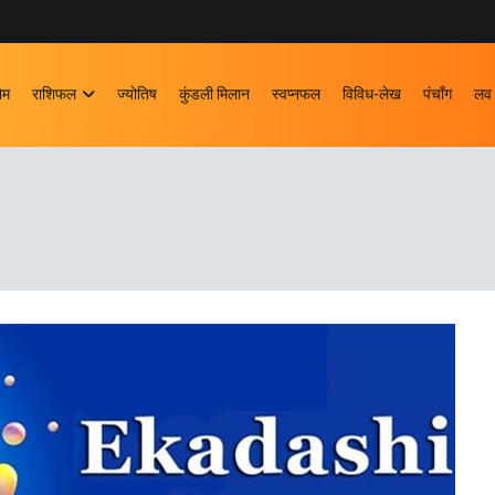
ोम
राशिफल
ज्योतिष
कुंडली मिलान
स्वप्नफल
विविध-लेख
पंचाँग
लव 