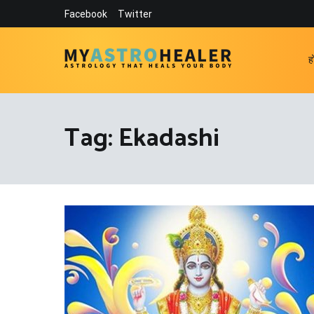
Skip
Facebook
Twitter
to
content
ह
MyAstroHealer
Astrology that Heals Your Body
Tag:
Ekadashi