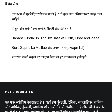
विविध-लेख
क्या आप भी प्रतिदिन राशिफल पढ़ते हैं ? तो कुछ सावधानियां जरूर समझ लेना
चाहिये।
मिथुन और कर्क में लव कम्पेटिबिलिटी और रिलेशनशिप
Janam Kundali In Hindi by Date of Birth, Time and Place.
Bure Sapno ka Matlab और उनका फल (swapn fal)
इन सात ऊर्जा चक्रों पर काबू पा लिया तो हर मनोकामना होगी पूरी
MYASTROHEALER
यह एक ज्योतिष वेबसाइट है। यहां हम कुंडली, दैनिक, साप्ताहिक, मासिक
और वार्षिक, कुंडली, ज्योतिष और ज्योतिष से संबंधित कई और चीजें अपडेट
करते हैं। हम यहां ज्योतिष से संबंधित सभी पोस्ट प्रकाशित कर रहे हैं।