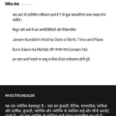
विविध-लेख
क्या आप भी प्रतिदिन राशिफल पढ़ते हैं ? तो कुछ सावधानियां जरूर समझ लेना
चाहिये।
मिथुन और कर्क में लव कम्पेटिबिलिटी और रिलेशनशिप
Janam Kundali In Hindi by Date of Birth, Time and Place.
Bure Sapno ka Matlab और उनका फल (swapn fal)
इन सात ऊर्जा चक्रों पर काबू पा लिया तो हर मनोकामना होगी पूरी
MYASTROHEALER
यह एक ज्योतिष वेबसाइट है। यहां हम कुंडली, दैनिक, साप्ताहिक, मासिक
और वार्षिक, कुंडली, ज्योतिष और ज्योतिष से संबंधित कई और चीजें अपडेट
करते हैं। हम यहां ज्योतिष से संबंधित सभी पोस्ट प्रकाशित कर रहे हैं।