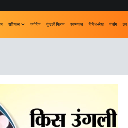
ोम
राशिफल
ज्योतिष
कुंडली मिलान
स्वप्नफल
विविध-लेख
पंचाँग
लव 