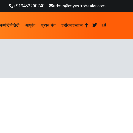
+919452200740
admin@myastrohealer.com
कम्पेटिबिलिटी
आयुर्वेद
प्रश्न-मंच
श्रीराम शलाका