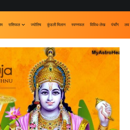
ोम
राशिफल
ज्योतिष
कुंडली मिलान
स्वप्नफल
विविध-लेख
पंचाँग
लव 