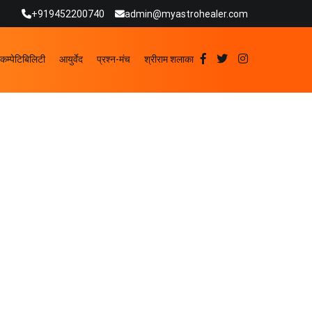
+919452200740
admin@myastrohealer.com
कम्पेटिबिलिटी
आयुर्वेद
प्रश्न-मंच
श्रीराम शलाका