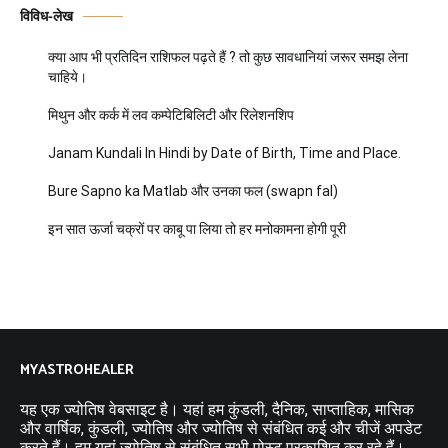
विविध-लेख
क्या आप भी प्रतिदिन राशिफल पढ़ते हैं ? तो कुछ सावधानियां जरूर समझ लेना
चाहिये।
मिथुन और कर्क में लव कम्पेटिबिलिटी और रिलेशनशिप
Janam Kundali In Hindi by Date of Birth, Time and Place.
Bure Sapno ka Matlab और उनका फल (swapn fal)
इन सात ऊर्जा चक्रों पर काबू पा लिया तो हर मनोकामना होगी पूरी
MYASTROHEALER
यह एक ज्योतिष वेबसाइट है। यहां हम कुंडली, दैनिक, साप्ताहिक, मासिक
और वार्षिक, कुंडली, ज्योतिष और ज्योतिष से संबंधित कई और चीजें अपडेट
करते हैं। हम यहां ज्योतिष से संबंधित सभी पोस्ट प्रकाशित कर रहे हैं।