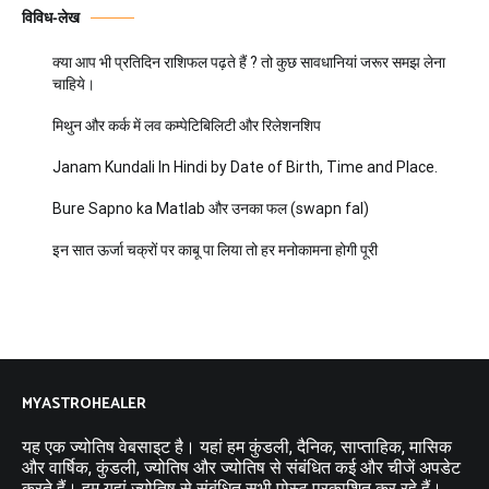
विविध-लेख
क्या आप भी प्रतिदिन राशिफल पढ़ते हैं ? तो कुछ सावधानियां जरूर समझ लेना
चाहिये।
मिथुन और कर्क में लव कम्पेटिबिलिटी और रिलेशनशिप
Janam Kundali In Hindi by Date of Birth, Time and Place.
Bure Sapno ka Matlab और उनका फल (swapn fal)
इन सात ऊर्जा चक्रों पर काबू पा लिया तो हर मनोकामना होगी पूरी
MYASTROHEALER
यह एक ज्योतिष वेबसाइट है। यहां हम कुंडली, दैनिक, साप्ताहिक, मासिक
और वार्षिक, कुंडली, ज्योतिष और ज्योतिष से संबंधित कई और चीजें अपडेट
करते हैं। हम यहां ज्योतिष से संबंधित सभी पोस्ट प्रकाशित कर रहे हैं।