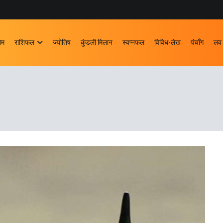
ोम
राशिफल
ज्योतिष
कुंडली मिलान
स्वप्नफल
विविध-लेख
पंचाँग
लव 