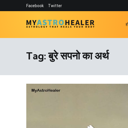
Skip
Facebook
Twitter
to
content
ह
MyAstroHealer
Astrology that Heals Your Body
Tag:
बुरे सपनो का अर्थ