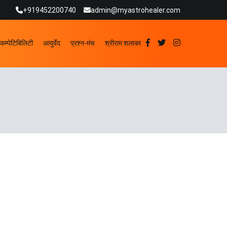
+919452200740
admin@myastrohealer.com
कम्पेटिबिलिटी
आयुर्वेद
प्रश्न-मंच
श्रीराम शलाका