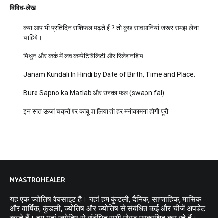
विविध-लेख
क्या आप भी प्रतिदिन राशिफल पढ़ते हैं ? तो कुछ सावधानियां जरूर समझ लेना
चाहिये।
मिथुन और कर्क में लव कम्पेटिबिलिटी और रिलेशनशिप
Janam Kundali In Hindi by Date of Birth, Time and Place.
Bure Sapno ka Matlab और उनका फल (swapn fal)
इन सात ऊर्जा चक्रों पर काबू पा लिया तो हर मनोकामना होगी पूरी
MYASTROHEALER
यह एक ज्योतिष वेबसाइट है। यहां हम कुंडली, दैनिक, साप्ताहिक, मासिक
और वार्षिक, कुंडली, ज्योतिष और ज्योतिष से संबंधित कई और चीजें अपडेट
करते हैं। हम यहां ज्योतिष से संबंधित सभी पोस्ट प्रकाशित कर रहे हैं।