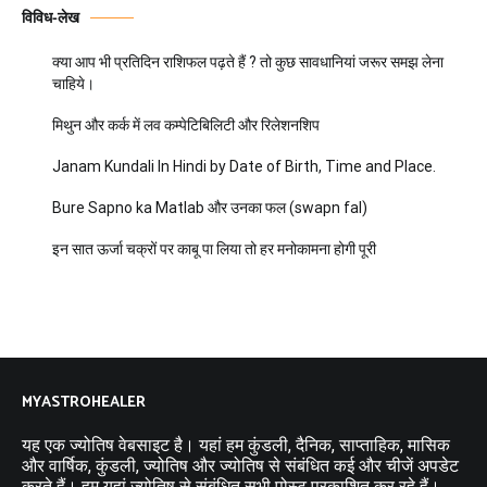
विविध-लेख
क्या आप भी प्रतिदिन राशिफल पढ़ते हैं ? तो कुछ सावधानियां जरूर समझ लेना
चाहिये।
मिथुन और कर्क में लव कम्पेटिबिलिटी और रिलेशनशिप
Janam Kundali In Hindi by Date of Birth, Time and Place.
Bure Sapno ka Matlab और उनका फल (swapn fal)
इन सात ऊर्जा चक्रों पर काबू पा लिया तो हर मनोकामना होगी पूरी
MYASTROHEALER
यह एक ज्योतिष वेबसाइट है। यहां हम कुंडली, दैनिक, साप्ताहिक, मासिक
और वार्षिक, कुंडली, ज्योतिष और ज्योतिष से संबंधित कई और चीजें अपडेट
करते हैं। हम यहां ज्योतिष से संबंधित सभी पोस्ट प्रकाशित कर रहे हैं।