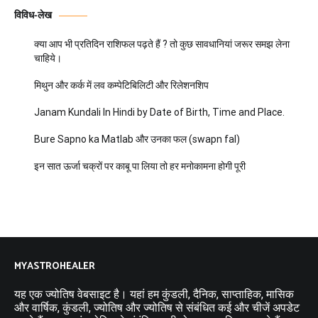
विविध-लेख
क्या आप भी प्रतिदिन राशिफल पढ़ते हैं ? तो कुछ सावधानियां जरूर समझ लेना
चाहिये।
मिथुन और कर्क में लव कम्पेटिबिलिटी और रिलेशनशिप
Janam Kundali In Hindi by Date of Birth, Time and Place.
Bure Sapno ka Matlab और उनका फल (swapn fal)
इन सात ऊर्जा चक्रों पर काबू पा लिया तो हर मनोकामना होगी पूरी
MYASTROHEALER
यह एक ज्योतिष वेबसाइट है। यहां हम कुंडली, दैनिक, साप्ताहिक, मासिक
और वार्षिक, कुंडली, ज्योतिष और ज्योतिष से संबंधित कई और चीजें अपडेट