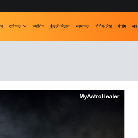
ोम
राशिफल
ज्योतिष
कुंडली मिलान
स्वप्नफल
विविध-लेख
पंचाँग
लव 