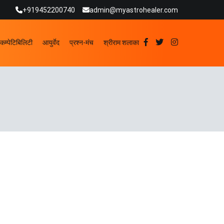
+919452200740
admin@myastrohealer.com
कम्पेटिबिलिटी
आयुर्वेद
प्रश्न-मंच
श्रीराम शलाका