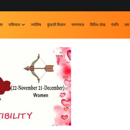
ोम
राशिफल
ज्योतिष
कुंडली मिलान
स्वप्नफल
विविध-लेख
पंचाँग
लव 