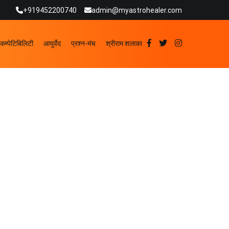
+919452200740
admin@myastrohealer.com
कम्पेटिबिलिटी
आयुर्वेद
प्रश्न-मंच
श्रीराम शलाका