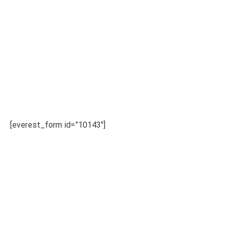
[everest_form id=”10143″]