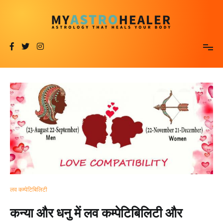
Skip
to
content
MyAstroHealer
Astrology that Heals Your Body
लव कम्पेटिबिलिटी
कन्या और धनु में लव कम्पेटिबिलिटी और