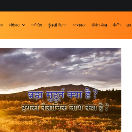
ोम
राशिफल
ज्योतिष
कुंडली मिलान
स्वप्नफल
विविध-लेख
पंचाँग
लव 