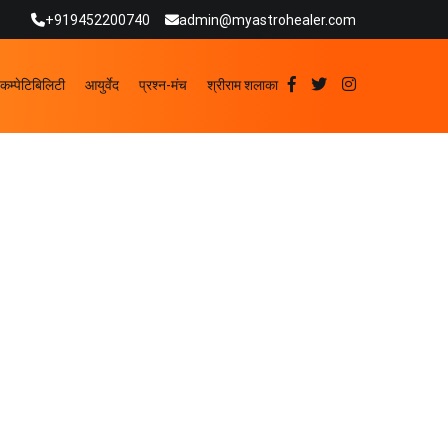
+919452200740
admin@myastrohealer.com
कम्पेटिबिलिटी
आयुर्वेद
प्रश्न-मंच
श्रीराम शलाका